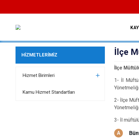
KA
İlçe M
HİZMETLERİMİZ
İlçe Müftü
Hizmet Birimleri
1- İl Müftü
Yönetmeliği
Kamu Hizmet Standartları
2- İlçe Müf
Yönetmeliği
3- İl müftü
Bün
A