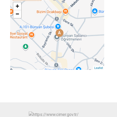
Tomarza
+
−
Yahyalı
Yeşilhisar
A
Leaflet