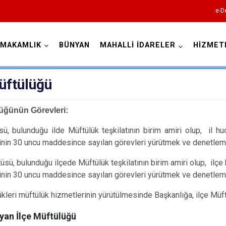
e-D
YMAKAMLIK
BÜNYAN
MAHALLİ İDARELER
HİZMET
Kayseri
üftülüğü
lüğünün Görevleri:
sü, bulunduğu ilde Müftülük teşkilatının birim amiri olup, il hu
nin 30 uncu maddesince sayılan görevleri yürütmek ve denetleme
Akkışla
tüsü, bulunduğu ilçede Müftülük teşkilatının birim amiri olup, ilçe
Bünyan
nin 30 uncu maddesince sayılan görevleri yürütmek ve denetleme
Develi
lükleri müftülük hizmetlerinin yürütülmesinde Başkanlığa, ilçe Müft
Felahiye
yan İlçe Müftülüğü
Hacılar