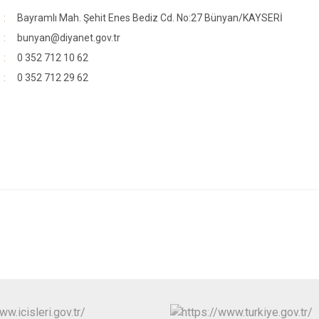
İncesu
Bayramlı Mah. Şehit Enes Bediz Cd. No:27 Bünyan/KAYSERİ
Kocasinan
bunyan@diyanet.gov.tr
0 352 712 10 62
Melikgazi
0 352 712 29 62