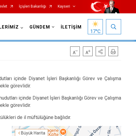
evlet
İçişleri Bakanlığı
Kayseri
LERİMİZ
GÜNDEM
İLETİŞİM
17
°C
dutları içinde Diyanet İşleri Başkanlığı Görev ve Çalışma
kle görevlidir.
Özvatan
 hudutları içinde Diyanet İşleri Başkanlığı Görev ve Çalışma
Pınarbaşı
kle görevlidir.
Sarıoğlan
ülükleri de il müftülüğüne bağlıdır.
Sarız
Talas
Büyük Harita