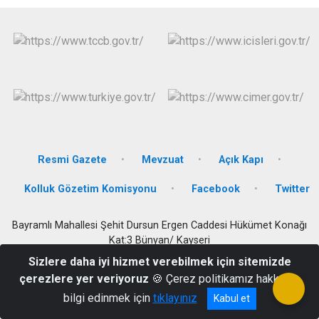
Resmi Gazete
Mevzuat
Açık Kapı
Kolluk Gözetim Komisyonu
Facebook
Twitter
Bayramlı Mahallesi Şehit Dursun Ergen Caddesi Hükümet Konağı
Kat:3 Bünyan/ Kayseri
Sizlere daha iyi hizmet verebilmek için sitemizde
0352 712 10 15
çerezlere yer veriyoruz
🍪 Çerez politikamız hakkında
bilgi edinmek için
tıklayınız
Kabul et