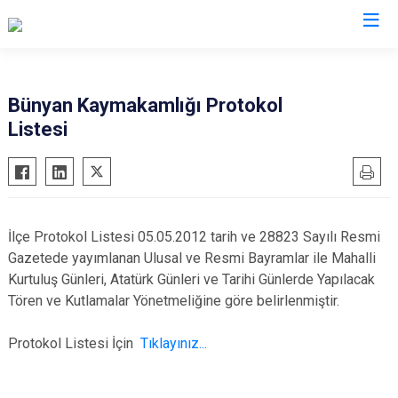
Kayseri
Bünyan Kaymakamlığı Protokol
Listesi
Akkışla
Özvatan
Bünyan
Pınarbaşı
Develi
Sarıoğlan
Felahiye
Sarız
İlçe Protokol Listesi 05.05.2012 tarih ve 28823 Sayılı Resmi
Hacılar
Talas
Gazetede yayımlanan Ulusal ve Resmi Bayramlar ile Mahalli
İncesu
Tomarza
Kurtuluş Günleri, Atatürk Günleri ve Tarihi Günlerde Yapılacak
Tören ve Kutlamalar Yönetmeliğine göre belirlenmiştir.
Kocasinan
Yahyalı
Melikgazi
Yeşilhisar
Protokol Listesi İçin
Tıklayınız...