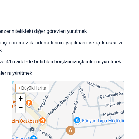
enzer nitelikteki diğer görevleri yürütmek.
i iş göremezlik ödemelerinin yapılması ve iş kazası ve
k
 ve 41.maddede belirtilen borçlanma işlemlerini yürütmek.
emlerini yürütmek
Büyük Harita
+
−
A