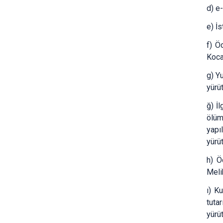
d) e
e) İs
f) Ö
Koca
g) Y
yürü
ğ) İ
ölüm
yapı
yürü
h) Ö
Meli
ı) K
tuta
yürü