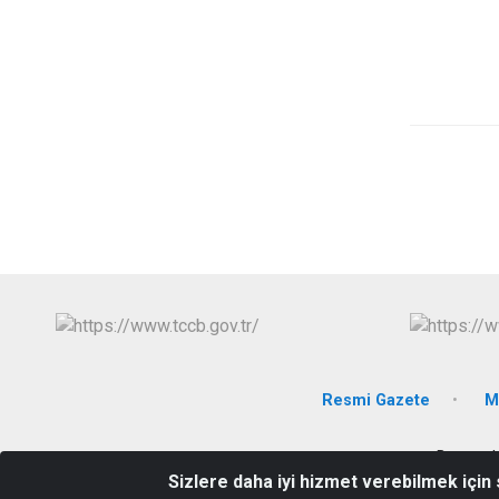
Resmi Gazete
M
Bayramlı
Sizlere daha iyi hizmet verebilmek için