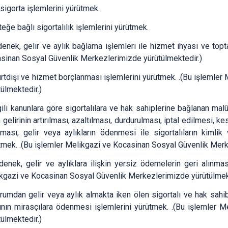
-sigorta işlemlerini yürütmek.
İncesu
Kocasinan
teğe bağlı sigortalılık işlemlerini yürütmek.
Melikgazi
denek, gelir ve aylık bağlama işlemleri ile hizmet ihyası ve to
sinan Sosyal Güvenlik Merkezlerimizde yürütülmektedir.)
urtdışı ve hizmet borçlanması işlemlerini yürütmek. .(Bu işleml
tülmektedir.)
lgili kanunlara göre sigortalılara ve hak sahiplerine bağlanan malûl
 gelirinin artırılması, azaltılması, durdurulması, iptal edilmesi, k
lması, gelir veya aylıkların ödenmesi ile sigortalıların kimlik
tmek. .(Bu işlemler Melikgazi ve Kocasinan Sosyal Güvenlik Merk
denek, gelir ve aylıklara ilişkin yersiz ödemelerin geri alınması
kgazi ve Kocasinan Sosyal Güvenlik Merkezlerimizde yürütülmekt
urumdan gelir veya aylık almakta iken ölen sigortalı ve hak sahib
rının mirasçılara ödenmesi işlemlerini yürütmek. .(Bu işlemler
tülmektedir.)