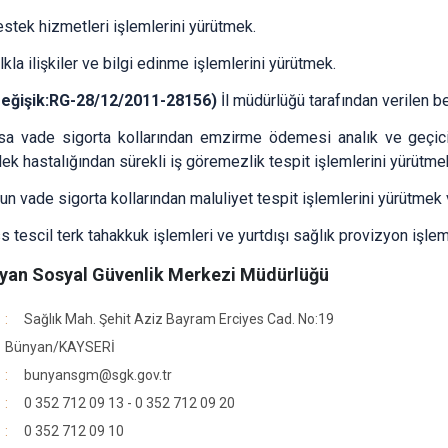
estek hizmetleri işlemlerini yürütmek.
lkla ilişkiler ve bilgi edinme işlemlerini yürütmek.
Değişik:RG-28/12/2011-28156)
İl müdürlüğü tarafından verilen b
sa vade sigorta kollarından emzirme ödemesi analık ve geçic
ek hastalığından sürekli iş göremezlik tespit işlemlerini yürütme
un vade sigorta kollarından maluliyet tespit işlemlerini yürütmek
s tescil terk tahakkuk işlemleri ve yurtdışı sağlık provizyon işl
yan Sosyal Güvenlik Merkezi Müdürlüğü
Sağlık Mah. Şehit Aziz Bayram Erciyes Cad. No:19
Bünyan/KAYSERİ
bunyansgm@sgk.gov.tr
0 352 712 09 13 - 0 352 712 09 20
0 352 712 09 10