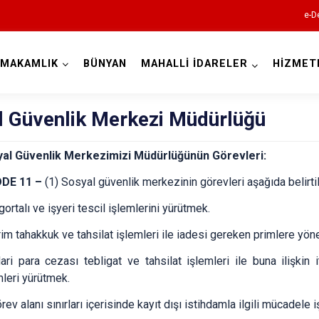
e-D
YMAKAMLIK
BÜNYAN
MAHALLİ İDARELER
HİZMET
Kayseri
l Güvenlik Merkezi Müdürlüğü
al Güvenlik Merkezimizi Müdürlüğünün Görevleri:
DE 11 –
(1) Sosyal güvenlik merkezinin görevleri aşağıda belirtil
gortalı ve işyeri tescil işlemlerini yürütmek.
Akkışla
rim tahakkuk ve tahsilat işlemleri ile iadesi gereken primlere yöne
Bünyan
Develi
dari para cezası tebligat ve tahsilat işlemleri ile buna ilişkin 
mleri yürütmek.
Felahiye
rev alanı sınırları içerisinde kayıt dışı istihdamla ilgili mücadele 
Hacılar