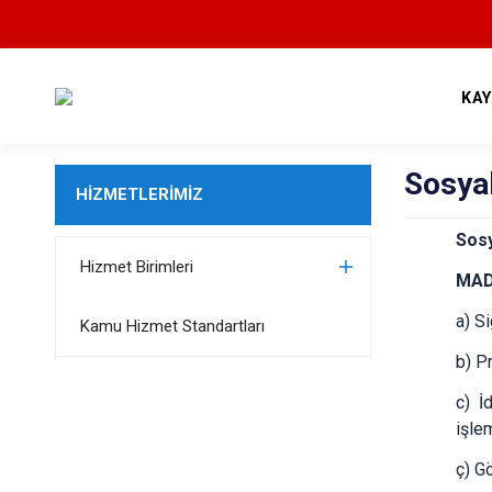
KA
Sosya
HİZMETLERİMİZ
Sosy
Hizmet Birimleri
MAD
a) Si
Kamu Hizmet Standartları
b) P
c) İ
işle
ç) Gö