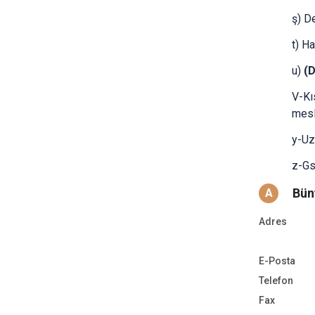
ş) D
t) Ha
u)
(
V-Kı
mesl
y-Uz
z-Gs
Bün
A
Adres
E-Posta
Telefon
Fax