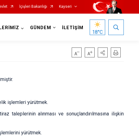
evlet
İçişleri Bakanlığı
Kayseri
LERİMİZ
GÜNDEM
İLETİŞİM
18
°C
miştir.
Özvatan
lik işlemleri yürütmek.
Pınarbaşı
Sarıoğlan
itiraz taleplerinin alınması ve sonuçlandırılmasına ilişkin
Sarız
işlemlerini yürütmek.
Talas