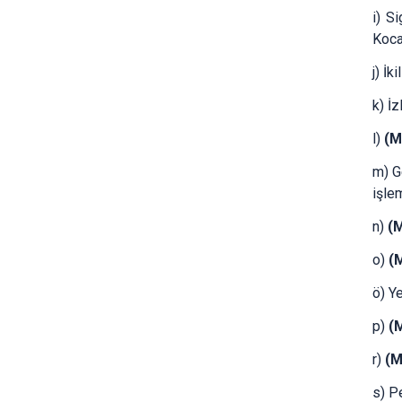
i) S
Koca
j) İ
k) İ
l)
(M
m) G
işle
n)
(
o)
(
ö) Y
p)
(
r)
(M
s) P