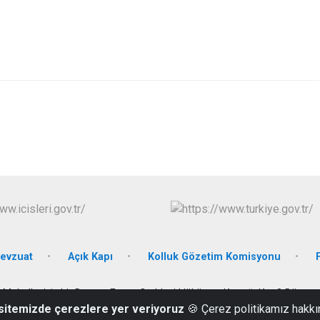
evzuat
Açık Kapı
Kolluk Gözetim Komisyonu
 Mahallesi Şehit Dursun Ergen Caddesi Hükümet Konağı Kat:3 Bünyan
 sitemizde çerezlere yer veriyoruz
🍪 Çerez politikamız hakkı
0352 712 10 15