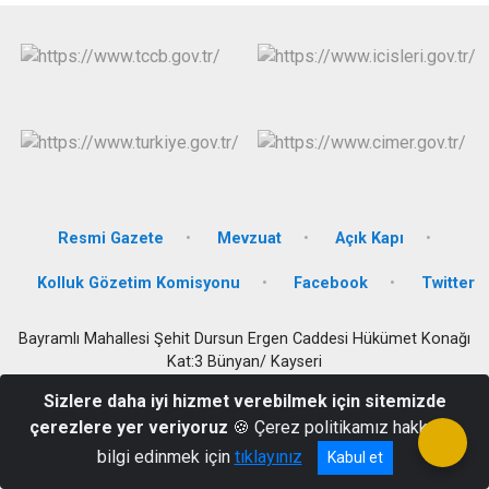
Resmi Gazete
Mevzuat
Açık Kapı
Kolluk Gözetim Komisyonu
Facebook
Twitter
Bayramlı Mahallesi Şehit Dursun Ergen Caddesi Hükümet Konağı
Kat:3 Bünyan/ Kayseri
0352 712 10 15
Sizlere daha iyi hizmet verebilmek için sitemizde
çerezlere yer veriyoruz
🍪 Çerez politikamız hakkında
bilgi edinmek için
tıklayınız
Kabul et