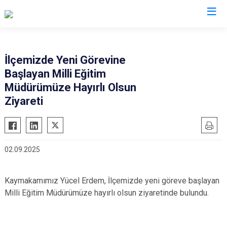
Kayseri
İlçemizde Yeni Görevine
Başlayan Milli Eğitim
Akkışla
Özvatan
Müdürümüze Hayırlı Olsun
Bünyan
Pınarbaşı
Ziyareti
Develi
Sarıoğlan
Felahiye
Sarız
Hacılar
Talas
02.09.2025
İncesu
Tomarza
Kocasinan
Yahyalı
Kaymakamımız Yücel Erdem, İlçemizde yeni göreve başlayan
Melikgazi
Yeşilhisar
Milli Eğitim Müdürümüze hayırlı olsun ziyaretinde bulundu.