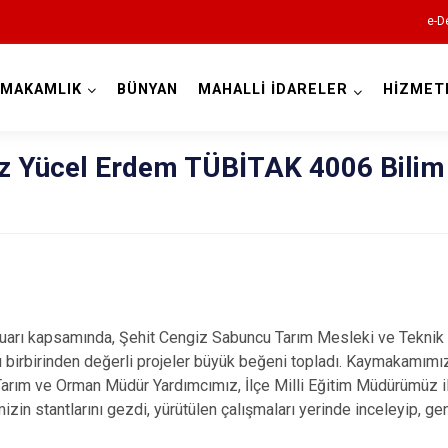
e-D
YMAKAMLIK
BÜNYAN
MAHALLİ İDARELER
HİZMET
Kayseri
 Yücel Erdem TÜBİTAK 4006 Bilim
Akkışla
Bünyan
 kapsamında, Şehit Cengiz Sabuncu Tarım Mesleki ve Teknik 
ğı birbirinden değerli projeler büyük beğeni topladı. Kaymakamım
Develi
Tarım ve Orman Müdür Yardımcımız, İlçe Milli Eğitim Müdürümüz ile 
Felahiye
izin stantlarını gezdi, yürütülen çalışmaları yerinde inceleyip, ge
Hacılar