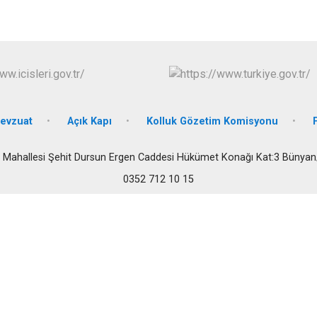
İncesu
Kocasinan
Melikgazi
evzuat
Açık Kapı
Kolluk Gözetim Komisyonu
 Mahallesi Şehit Dursun Ergen Caddesi Hükümet Konağı Kat:3 Bünyan
0352 712 10 15