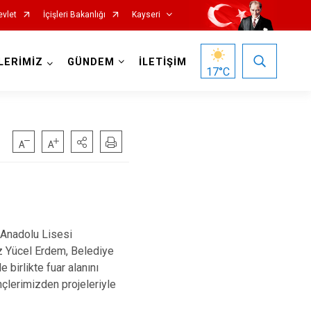
evlet
İçişleri Bakanlığı
Kayseri
LERİMİZ
GÜNDEM
İLETİŞİM
17
°C
Özvatan
Pınarbaşı
Anadolu Lisesi
ız Yücel Erdem, Belediye
Sarıoğlan
birlikte fuar alanını
Sarız
nçlerimizden projeleriyle
Talas