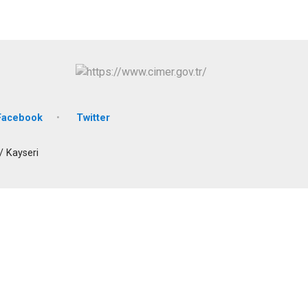
Tomarza
Yahyalı
Yeşilhisar
Facebook
Twitter
/ Kayseri