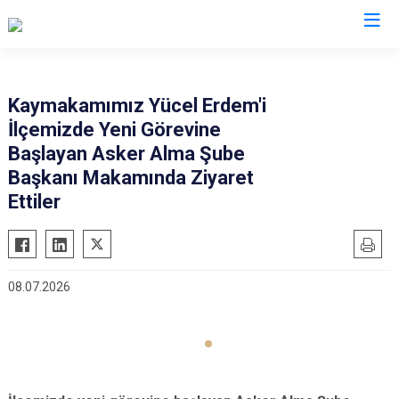
Kayseri
Kaymakamımız Yücel Erdem'i
İlçemizde Yeni Görevine
Akkışla
Özvatan
Başlayan Asker Alma Şube
Bünyan
Pınarbaşı
Başkanı Makamında Ziyaret
Develi
Sarıoğlan
Ettiler
Felahiye
Sarız
Hacılar
Talas
İncesu
Tomarza
08.07.2026
Kocasinan
Yahyalı
Melikgazi
Yeşilhisar