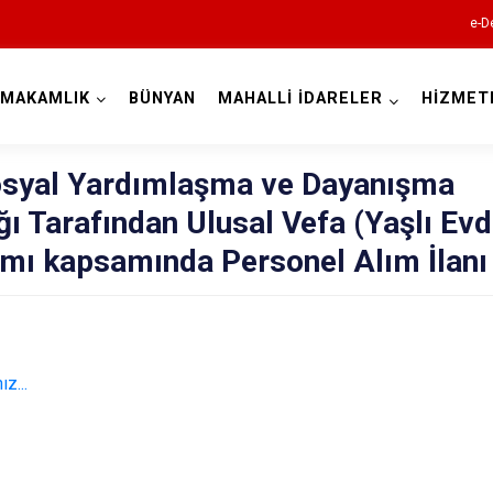
e-D
YMAKAMLIK
BÜNYAN
MAHALLİ İDARELER
HİZMET
Kayseri
osyal Yardımlaşma ve Dayanışma
ğı Tarafından Ulusal Vefa (Yaşlı Ev
mı kapsamında Personel Alım İlanı
Akkışla
Bünyan
z...
Develi
Felahiye
Hacılar