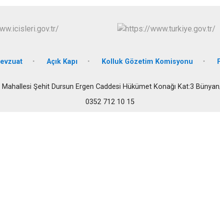
İncesu
Kocasinan
Melikgazi
evzuat
Açık Kapı
Kolluk Gözetim Komisyonu
 Mahallesi Şehit Dursun Ergen Caddesi Hükümet Konağı Kat:3 Bünyan
0352 712 10 15