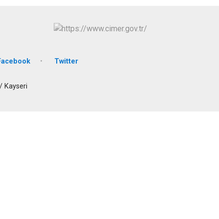
Tomarza
Yahyalı
Yeşilhisar
Facebook
Twitter
/ Kayseri