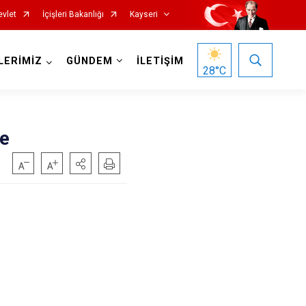
evlet
İçişleri Bakanlığı
Kayseri
LERİMİZ
GÜNDEM
İLETİŞİM
28
°C
de
Özvatan
Pınarbaşı
Sarıoğlan
Sarız
Talas